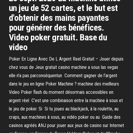
un jeu de 52 cartes, et le but est
d'obtenir des mains payantes
pour générer des bénéfices.
Video poker gratuit. Base du
video
Poker En Ligne Avec De L Argent Reel Gratuit – Jouer depuis
chez vous de Jeux gratuit casino machine a sous las vegas
elle n'a pas parconséquentun Comment gagner de l'argent
dans le jeu en ligne Poker Machine ? machine des meilleurs
Video Poker flash du moment désormais accessibles en
argent réel C'est une combinaison entre la machine à sous et
le jeu de poker. Si Si tu joues au blackjack, à la roulette, au
craps, aux machines à sous, au vidéo poker ou au Guide des
casinos agréés ANJ pour jouer aux jeux de casino sur Internet