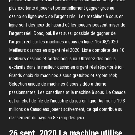
plus excitants à jouer et potentiellement gagner gros au
casino en ligne avec de l’argent réel. Les machines à sous en
ligne sont des jeux de hasard où les joueurs peuvent miser de
l’argent réel. Donc, oui, il est aussi possible de gagner de
l’argent réel sur les machines à sous en ligne. 16/08/2020
Meilleurs casinos en argent réel 2020. Liste complète des 10
meilleurs casinos et codes bonus ici. Obtenez des bonus
exclusifs dans le meilleur casino en argent réel répertorié ici!
Grands choix de machines à sous gratuites et argent réel;
Sélection unique de machines à sous vidéo à thème
passionnantes; Les canadiens et la machine à sous. Le Canada
est un chef de file de l’industrie du jeu en ligne. Au moins 19,3
millions de Canadiens jouent activement, ce qui contribue au
classement du pays au 8e rang des jeux
26 sept. 2020 La machine utilise