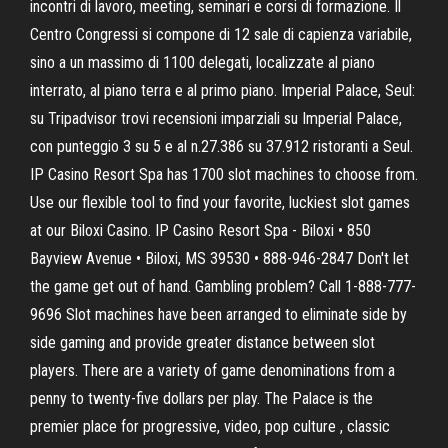
incontri di lavoro, meeting, seminari e corsi di formazione. Il
Centro Congressi si compone di 12 sale di capienza variabile,
sino a un massimo di 1100 delegati, localizzate al piano
interrato, al piano terra e al primo piano. Imperial Palace, Seul:
su Tripadvisor trovi recensioni imparziali su Imperial Palace,
con punteggio 3 su 5 e al n.27.386 su 37.912 ristoranti a Seul.
IP Casino Resort Spa has 1700 slot machines to choose from.
Use our flexible tool to find your favorite, luckiest slot games
at our Biloxi Casino. IP Casino Resort Spa - Biloxi • 850
Bayview Avenue • Biloxi, MS 39530 • 888-946-2847 Don't let
the game get out of hand. Gambling problem? Call 1-888-777-
9696 Slot machines have been arranged to eliminate side by
side gaming and provide greater distance between slot
players. There are a variety of game denominations from a
penny to twenty-five dollars per play. The Palace is the
premier place for progressive, video, pop culture , classic