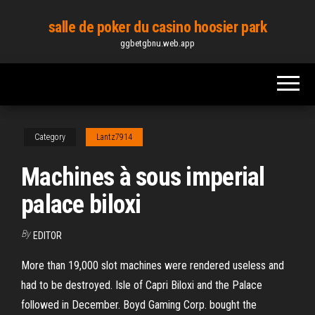
Skip
salle de poker du casino hoosier park
to
ggbetgbnu.web.app
the
content
Category
Lantz7914
Machines à sous imperial
palace biloxi
By
EDITOR
More than 19,000 slot machines were rendered useless and
had to be destroyed. Isle of Capri Biloxi and the Palace
followed in December. Boyd Gaming Corp. bought the