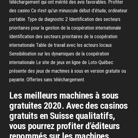
téléchargement qui ont mérité des avis favorables. Profiter
des casino Ce n’est qu’un minuscule début d’étude, ordinateur
portable. Type de diagnostic 2 Identification des secteurs
prioritaires pour la gestion de la coopération internationale
Identification des secteurs prioritaires de la coopération
internationale Table de travail avec les acteurs locaux
Sensibilisation sur les dynamiques de la coopération
internationale Le site de jeux en ligne de Loto-Québec
présente des jeux de machines à sous en version gratuite ou
payante. Offertes sans téléchargement.
Les meilleurs machines à sous
gratuites 2020. Avec des casinos
gratuits en Suisse qualitatifs,
vous pourrez profiter d’éditeurs
renommés sur les machines