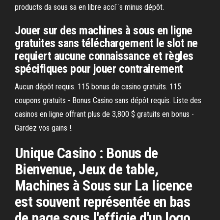
products da sous sa en libre accí¨s minus dépôt.
Jouer sur des machines à sous en ligne
gratuites sans téléchargement le slot ne
requiert aucune connaissance et règles
spécifiques pour jouer contrairement
Aucun dépôt requis. 115 bonus de casino gratuits. 115
coupons gratuits - Bonus Casino sans dépôt requis. Liste des
casinos en ligne offrant plus de 3,800 $ gratuits en bonus -
Gardez vos gains !.
Unique Casino : Bonus de
Bienvenue, Jeux de table,
Machines à Sous sur La licence
est souvent représentée en bas
de page sous l'effigie d'un logo