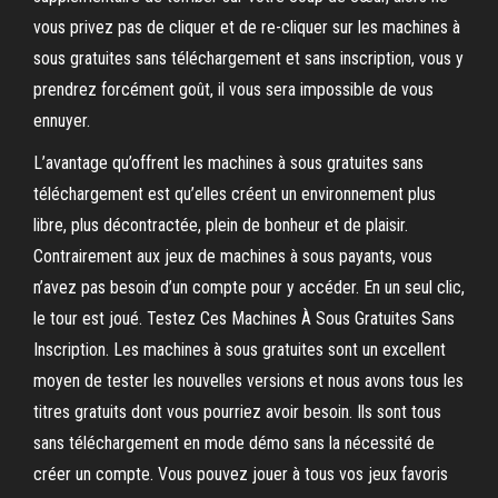
vous privez pas de cliquer et de re-cliquer sur les machines à
sous gratuites sans téléchargement et sans inscription, vous y
prendrez forcément goût, il vous sera impossible de vous
ennuyer.
L’avantage qu’offrent les machines à sous gratuites sans
téléchargement est qu’elles créent un environnement plus
libre, plus décontractée, plein de bonheur et de plaisir.
Contrairement aux jeux de machines à sous payants, vous
n’avez pas besoin d’un compte pour y accéder. En un seul clic,
le tour est joué. Testez Ces Machines À Sous Gratuites Sans
Inscription. Les machines à sous gratuites sont un excellent
moyen de tester les nouvelles versions et nous avons tous les
titres gratuits dont vous pourriez avoir besoin. Ils sont tous
sans téléchargement en mode démo sans la nécessité de
créer un compte. Vous pouvez jouer à tous vos jeux favoris